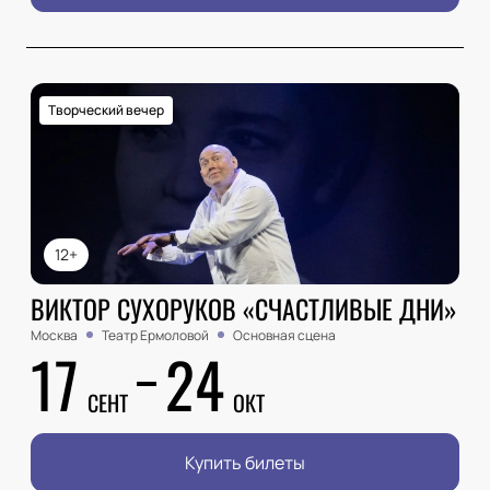
Творческий вечер
12+
ВИКТОР СУХОРУКОВ «СЧАСТЛИВЫЕ ДНИ»
Москва
Театр Ермоловой
Основная сцена
17
24
СЕНТ
ОКТ
Купить билеты