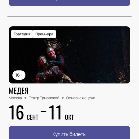
Трагедия
Премьера
16+
МЕДЕЯ
Москва
Театр Ермоловой
Основная сцена
16
11
СЕНТ
ОКТ
Купить билеты