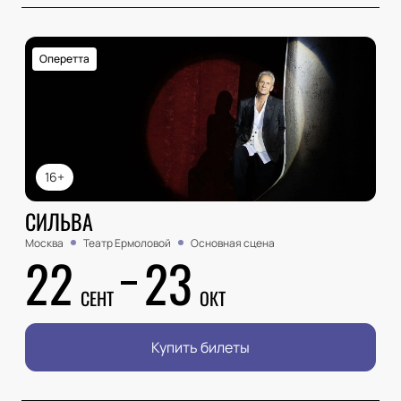
Оперетта
16+
СИЛЬВА
Москва
Театр Ермоловой
Основная сцена
22
23
СЕНТ
ОКТ
Купить билеты