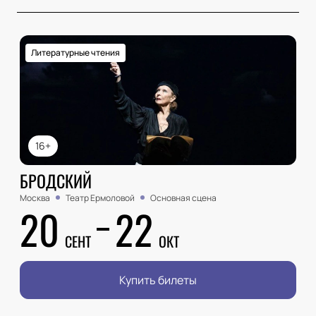
Литературные чтения
16+
БРОДСКИЙ
Москва
Театр Ермоловой
Основная сцена
20
22
СЕНТ
ОКТ
Купить билеты