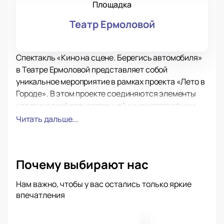
Площадка
Театр Ермоловой
Спектакль «Кино на сцене. Берегись автомобиля»
в Театре Ермоловой представляет собой
уникальное мероприятие в рамках проекта «Лето в
Городе». В этом проекте соединяются элементы
классической отечественной кинематографии и
динамичность театрального искусства. Артисты
Читать дальше...
современного театра и кино соберутся на сцене,
чтобы представить сценарий легендарного
советского фильма «Берегись автомобиля».
Почему выбирают нас
В постановке примут участие известные артисты:
Анна Ардова, Валерий Баринов, Наташа Горбас,
Нам важно, чтобы у вас остались только яркие
Игорь Золотовицкий, Сергей Кемпо, Антон
впечатления
Колесников, Александр Кудин, Дмитрий Лысенков,
Вячеслав Чепурченко, Максим Матвеев, Дарья