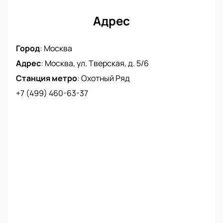
делают процесс покупки билетов максимально
простым и быстрым. Не упустите шанс стать
Адрес
частью этого уникального события и купить билеты
на спектакль «Кино на сцене. Берегись
Город
:
Москва
автомобиля» в Театре Ермоловой.
Адрес
:
Москва, ул. Тверская, д. 5/6
Станция метро
:
Охотный Ряд
+7 (499) 460-63-37