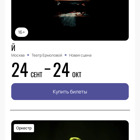
16+
Й
Москва
Театр Ермоловой
Новая сцена
24
24
СЕНТ
ОКТ
Купить билеты
Оркестр