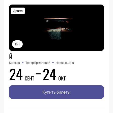
Драма
16+
Й
Москва
Театр Ермоловой
Новая сцена
24
24
СЕНТ
ОКТ
Купить билеты