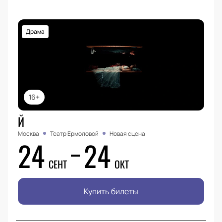
Драма
16+
Й
Москва
Театр Ермоловой
Новая сцена
24
24
СЕНТ
ОКТ
Купить билеты