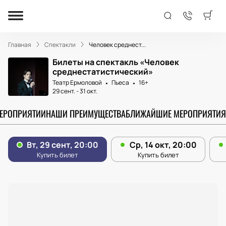
Главная
Спектакли
Человек среднест...
Билеты на спектакль «Человек
среднестатистический»
Театр Ермоловой
Пьеса
16+
29 сент.
-
31 окт.
МЕРОПРИЯТИИ
НАШИ ПРЕИМУЩЕСТВА
БЛИЖАЙШИЕ МЕРОПРИЯТИЯ