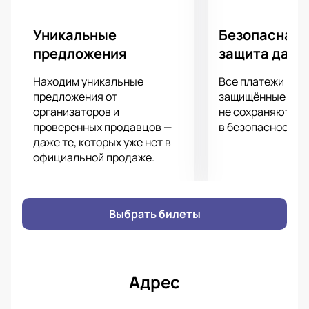
разницу между цифрами и реальной жизнью.
Уникальные
Безопасная 
Где пройдет событие?
предложения
защита данн
Премьера пройдет на основной сцене театра по
адресу: Москва, ул. Тверская, д. 5/6. Архитектура
Находим уникальные
Все платежи про
здания создает особую атмосферу для зрителей.
предложения от
защищённые шлю
Театр Ермоловой известен современными
организаторов и
не сохраняются 
проверенных продавцов —
в безопасности.
проектами и артистами.
даже те, которых уже нет в
официальной продаже.
Где и как купить билеты на спектакль
«Человек среднестатистический»
онлайн?
Выбрать билеты
Купить билеты на спектакль «Человек
среднестатистический»
можно на нашем сайте
через интерактивную схему зала. Выберите места
по расположению и стоимости. Цена зависит от
Адрес
выбранного сектора: партер, балкон или ВИП-ложи.
На сайте есть подробная схема зала.