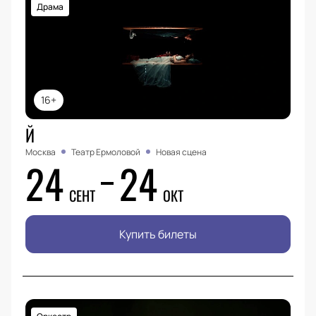
Драма
16+
Й
Москва
Театр Ермоловой
Новая сцена
24
24
СЕНТ
ОКТ
Купить билеты