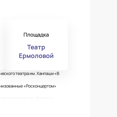
Площадка
Театр
Ермоловой
еского театра им. Ханпаши «В
ганизованные «Росконцертом»
ческого театра им. Ханпаши
речаются Юнус и Нина, которые