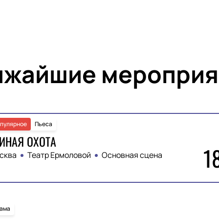
ижайшие мероприя
пулярное
Пьеса
ИНАЯ ОХОТА
1
сква
Театр Ермоловой
Основная сцена
ама