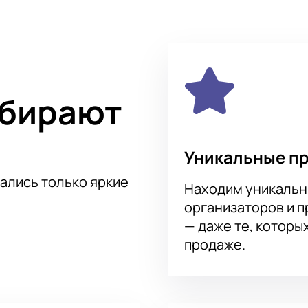
ерь, разлуки и предательства. Автор пьесы "В горы за тобо
ия украинцев, русских и чеченцев о сталинских репрессиях
я, спрашивает Юнуса, героя спектакля: «Мне казалось, что е
 отвечает: «Совсем нет. Чеченцы в старину называли семью – 
дительского дома, чтобы в новом доме разжечь из них свой ог
ыбирают
артистка РФ Ольга Кабо; народный артист ЧР Сулейман Ахм
ист ЧР Шамиль Алханов; Мадина Пицуева.
Уникальные п
тались только яркие
Находим уникальн
организаторов и 
— даже те, которы
продаже.