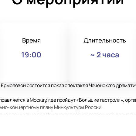
Время
Длительность
19:00
~
2 часа
 Ермоловой состоится показ спектакля Чеченского драматич
правляется в Москву, где пройдут «Большие гастроли», ор
ьно-концертному плану Минкультуры России.
сана специально для Чеченского государственного драмати
Победы в Великой Отечественной войне 1941–1945 гг.
кове в 1943 году, в освобожденном от фашистов городе вст