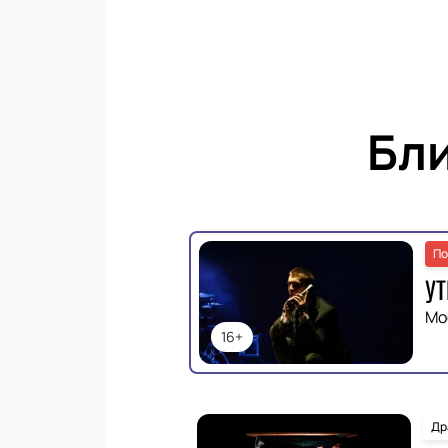
Бл
По
УТ
Мо
16+
Др