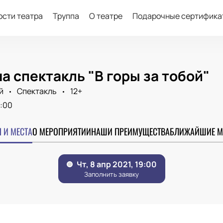
ости театра
Труппа
О театре
Подарочные сертифика
а спектакль "В горы за тобой"
й
Спектакль
12+
:00
 И МЕСТА
О МЕРОПРИЯТИИ
НАШИ ПРЕИМУЩЕСТВА
БЛИЖАЙШИЕ М