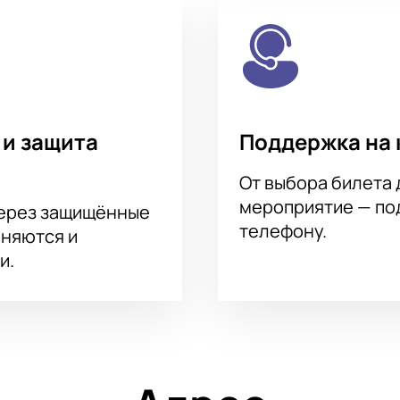
 и защита
Поддержка на 
От выбора билета 
мероприятие — под
через защищённые
телефону.
аняются и
и.