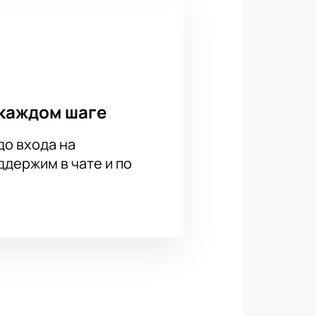
каждом шаге
до входа на
держим в чате и по