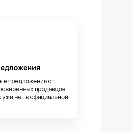
й" драматург Олег Михайлов
, событиях Великой
сли огонь в этой печке погаснет,
люди одного огня. Наши девушки,
онь. И берегли его в очаге до
адов; заслуженный артист ЧР
редложения
ые предложения от
проверенных продавцов
х уже нет в официальной