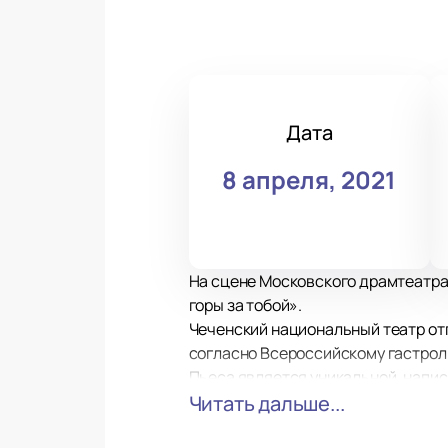
Дата
8 апреля, 2021
На сцене Московского драмтеатра
горы за тобой».
Чеченский национальный театр от
согласно Всероссийскому гастрол
Пьеса является уникальной, напи
Нурадилова и посвящена 75-летию 
Читать дальше...
Действия пьесы происходят в Харь