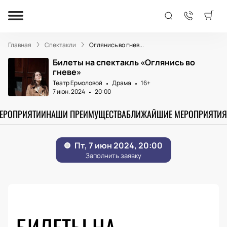
Главная
Спектакли
Оглянись во гнев...
Билеты на спектакль «Оглянись во
гневе»
Театр Ермоловой
Драма
16+
7 июн. 2024
20:00
МЕРОПРИЯТИИ
НАШИ ПРЕИМУЩЕСТВА
БЛИЖАЙШИЕ МЕРОПРИЯТИЯ