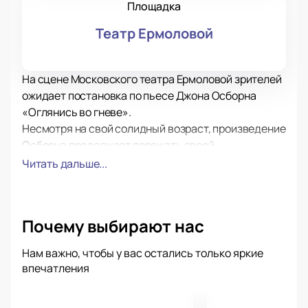
Площадка
Театр Ермоловой
На сцене Московского театра Ермоловой зрителей
ожидает постановка по пьесе Джона Осборна
«Оглянись во гневе».
Несмотря на свой солидный возраст, произведение
Осборна продолжает поражать своей
актуальностью и тонкостью. История непростого
Читать дальше...
взросления героев и отношений написана в
далеком 1956-м году. Почти сразу же после своего
появления она покорила театральные сцены
Почему выбирают нас
родной Англии, а потом уже стала достояние
мирового театрального искусства.
Нам важно, чтобы у вас остались только яркие
На сцене театра Ермоловой молодые актеры, такие
впечатления
же как молодые герои Осборна учатся различать за
гневом, жестокостью и резкостью ранимую тонкую