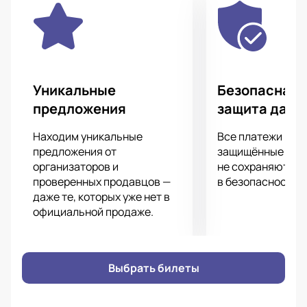
душу, выходить из непростого любовного
треугольника с участием главного героя, его жены
и ее близкой подруги.
Ошибаясь, падая на пути, они движутся к
единственному ответу на вопрос, что же такое
счастье. Любовь, которую нужно принять как
Уникальные
Безопасная 
главную мировую ценность и есть это счастье,
предложения
защита данн
которого жаждут герои.
Купить билеты на спектакль «Оглянись во гневе»
Находим уникальные
Все платежи про
вы можете у нас на сайте. Выберите места в зале,
предложения от
защищённые шлю
оплатите заказ удобным способом и настройтесь
организаторов и
не сохраняются 
проверенных продавцов —
в безопасности.
на приятный вечер в нескучной компании!
даже те, которых уже нет в
официальной продаже.
Выбрать билеты