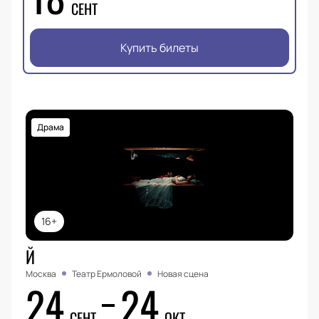
СЕНТ
Купить билеты
Драма
16+
Й
Москва
Театр Ермоловой
Новая сцена
24
24
СЕНТ
ОКТ