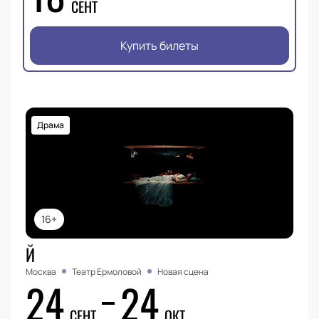
СЕНТ
Купить билеты
Драма
16+
Й
Москва
Театр Ермоловой
Новая сцена
24
24
СЕНТ
ОКТ