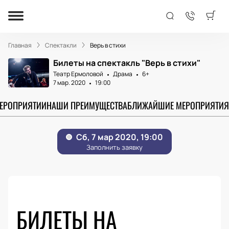
Главная
Спектакли
Верь в стихи
Билеты на спектакль "Верь в стихи"
Театр Ермоловой
Драма
6+
7 мар. 2020
19:00
МЕРОПРИЯТИИ
НАШИ ПРЕИМУЩЕСТВА
БЛИЖАЙШИЕ МЕРОПРИЯТИЯ
БИЛЕТЫ НА