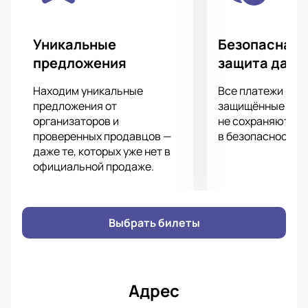
взаимодействовать с публикой, поэтому скучать
вам точно не придется. Как знать, возможно, этот
вечер поможет вам раскрыть поэтический дар и
Уникальные
Безопасная 
начать сочинять стихи, если до сих пор вы этого
предложения
защита данн
еще не делали.
Находим уникальные
Все платежи про
предложения от
защищённые шлю
организаторов и
не сохраняются 
проверенных продавцов —
в безопасности.
даже те, которых уже нет в
официальной продаже.
Выбрать билеты
Адрес