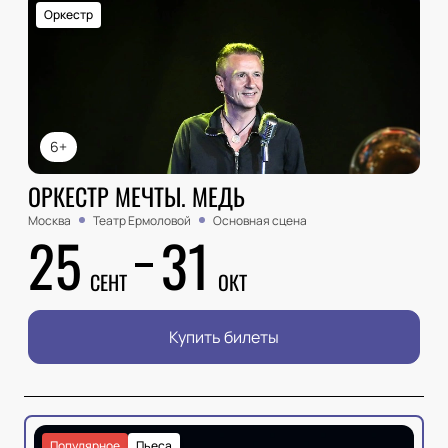
Оркестр
6+
ОРКЕСТР МЕЧТЫ. МЕДЬ
Москва
Театр Ермоловой
Основная сцена
25
31
СЕНТ
ОКТ
Купить билеты
Популярное
Пьеса