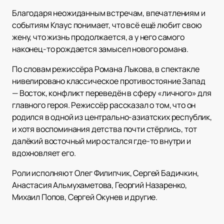
Благодаря неожиданным встречам, впечатлениям и
событиям Клаус понимает, что всё ещё любит свою
жену, что жизнь продолжается, а у него самого
наконец-то рождается замысел нового романа.
По словам режиссёра Романа Лыкова, в спектакле
нивелировано классическое противостояние Запад
— Восток, конфликт переведён в сферу «личного» для
главного героя. Режиссёр рассказал о том, что он
родился в одной из центрально-азиатских республик,
и хотя воспоминания детства почти стёрлись, тот
далёкий восточный мир остался где-то внутри и
вдохновляет его.
Роли исполняют Олег Филипчик, Сергей Бадичкин,
Анастасия Альмухаметова, Георгий Назаренко,
Михаил Попов, Сергей Окунев и другие.