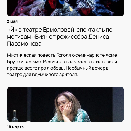
2 мая
«Й» в театре Ермоловой: спектакль по
мотивам «Вия» от режиссёра Дениса
Парамонова
Мистическая повесть Гоголя о семинаристе Хоме
Бруте и ведьме. Режиссёр называет это историей
прежде всего про любовь. Необычный вечер в
театре для вдумчивого зрителя.
18 марта