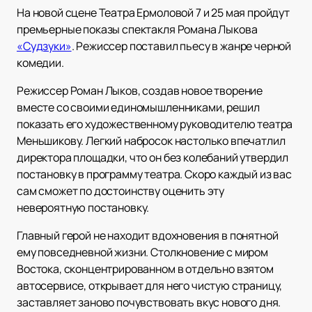
На новой сцене Театра Ермоловой 7 и 25 мая пройдут
премьерные показы спектакля Романа Лыкова
«Судзуки»
. Режиссер поставил пьесу в жанре черной
комедии.
Режиссер Роман Лыков, создав новое творение
вместе со своими единомышленниками, решил
показать его художественному руководителю театра
Меньшикову. Легкий набросок настолько впечатлил
директора площадки, что он без колебаний утвердил
постановку в программу театра. Скоро каждый из вас
сам сможет по достоинству оценить эту
невероятную постановку.
Главный герой не находит вдохновения в понятной
ему повседневной жизни. Столкновение с миром
Востока, сконцентрированном в отдельно взятом
автосервисе, открывает для него чистую страницу,
заставляет заново почувствовать вкус нового дня.