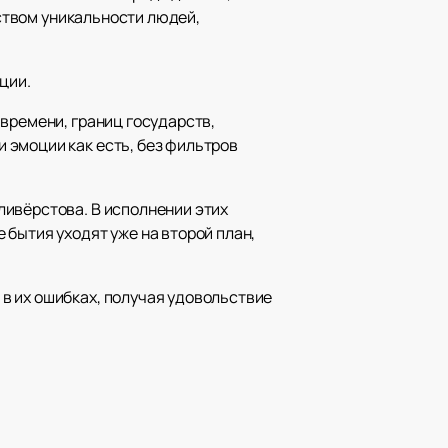
ством уникальности людей,
ции.
времени, границ государств,
 эмоции как есть, без фильтров
ливёрстова. В исполнении этих
бытия уходят уже на второй план,
в их ошибках, получая удовольствие