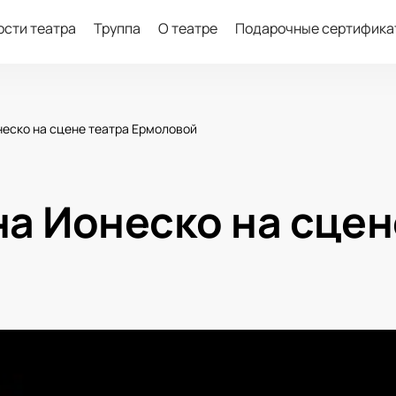
ости театра
Труппа
О театре
Подарочные сертифика
еско на сцене театра Ермоловой
а Ионеско на сцен