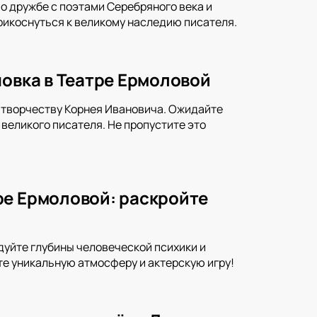
о дружбе с поэтами Серебряного века и
прикоснуться к великому наследию писателя.
новка в Театре Ермоловой
 творчеству Корнея Ивановича. Ожидайте
еликого писателя. Не пропустите это
ре Ермоловой: раскройте
дуйте глубины человеческой психики и
те уникальную атмосферу и актерскую игру!