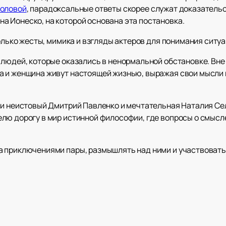
моловой
, парадоксальные ответы скорее служат доказатель
 Ионеско, на которой основана эта постановка.
только жесты, мимика и взгляды актеров для понимания ситуа
людей, которые оказались в ненормальной обстановке. Вне 
 и женщина живут настоящей жизнью, выражая свои мысли и
ли неистовый Дмитрий Павленко и мечтательная Наталия Се
ю дорогу в мир истинной философии, где вопросы о смысле 
 приключениями пары, размышлять над ними и участвовать 