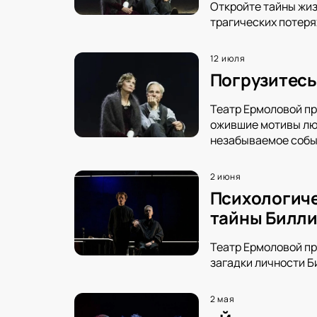
Откройте тайны жиз
трагических потеря
12 июля
Погрузитесь
Театр Ермоловой пр
ожившие мотивы люб
незабываемое собы
2 июня
Психологиче
тайны Билл
Театр Ермоловой пр
загадки личности Б
2 мая