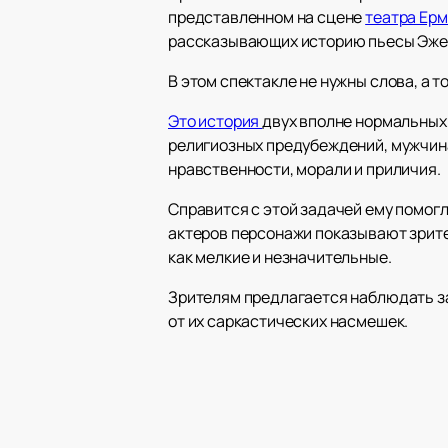
представленном на сцене
театра Ер
рассказывающих историю пьесы Эжена
В этом спектакле не нужны слова, а 
Это история
двух вполне нормальных 
религиозных предубеждений, мужчина
нравственности, морали и приличия.
Справится с этой задачей ему помог
актеров персонажи показывают зрител
как мелкие и незначительные.
Зрителям предлагается наблюдать за
от их саркастических насмешек.