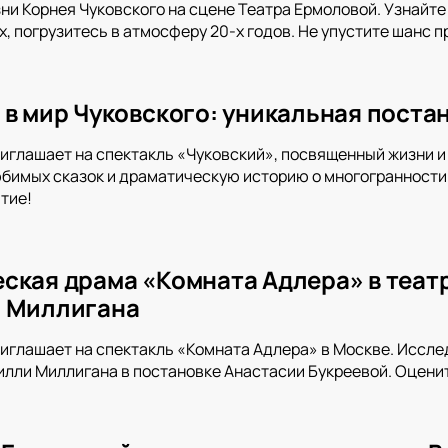
ни Корнея Чуковского на сцене Театра Ермоловой. Узнайте 
х, погрузитесь в атмосферу 20-х годов. Не упустите шанс 
 в мир Чуковского: уникальная поста
иглашает на спектакль «Чуковский», посвященный жизни и
имых сказок и драматическую историю о многогранности в
тие!
ская драма «Комната Адлера» в теат
и Миллигана
иглашает на спектакль «Комната Адлера» в Москве. Иссле
илли Миллигана в постановке Анастасии Букреевой. Оцени