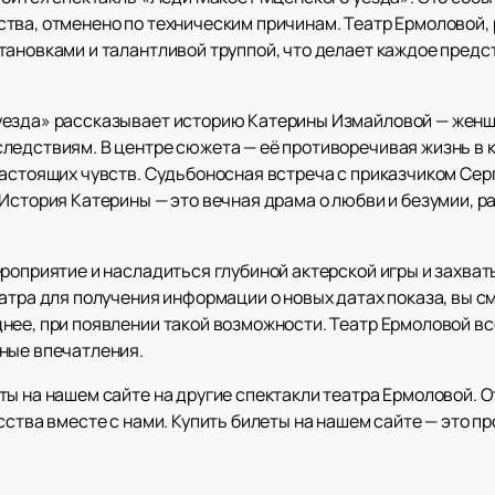
тва, отменено по техническим причинам. Театр Ермоловой,
тановками и талантливой труппой, что делает каждое пред
езда» рассказывает историю Катерины Измайловой — женщи
ледствиям. В центре сюжета — её противоречивая жизнь в к
настоящих чувств. Судьбоносная встреча с приказчиком Сер
 История Катерины — это вечная драма о любви и безумии,
ероприятие и насладиться глубиной актерской игры и зах
еатра для получения информации о новых датах показа, вы 
нее, при появлении такой возможности. Театр Ермоловой в
ные впечатления.
ы на нашем сайте на другие спектакли театра Ермоловой. О
сства вместе с нами. Купить билеты на нашем сайте — это п