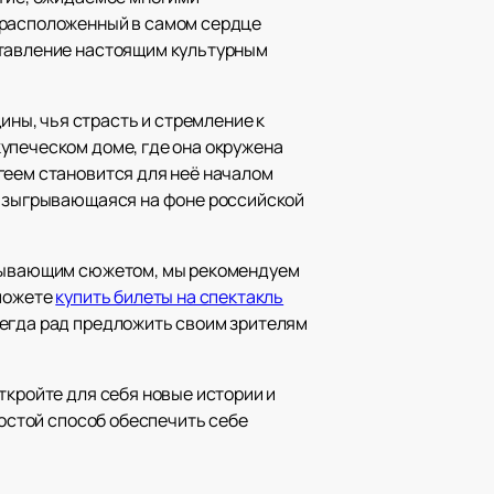
 расположенный в самом сердце
ставление настоящим культурным
ны, чья страсть и стремление к
упеческом доме, где она окружена
геем становится для неё началом
 разыгрывающаяся на фоне российской
ватывающим сюжетом, мы рекомендуем
сможете
купить билеты на спектакль
сегда рад предложить своим зрителям
ткройте для себя новые истории и
ростой способ обеспечить себе