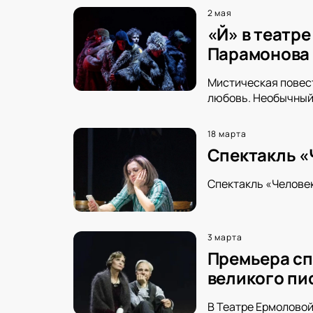
2 мая
«Й» в театр
Парамонова
Мистическая повест
любовь. Необычный 
18 марта
Спектакль «
Спектакль «Человек
3 марта
Премьера сп
великого пи
В Театре Ермоловой