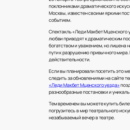
поклонниками драматического искусс
Москвы, известен своими яркими пос
событием.
Спектакль «Леди Макбет Мценского у
любви приводят к драматическим пос
богатством и уважением, но лишена 
пути к разрушению привычного мира.
действительности.
Если вы планировали посетить это м
следить за обновлениями на сайте т
«Леди Макбет Мценского уезда»
позд
разнообразные постановки и уникаль
Тем временем вы можете купить билет
погрузитесь в мир театрального иску
незабываемый вечер в театре.