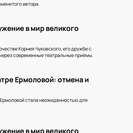
аменитого автора.
ужение в мир великого
рчестве Корнея Чуковского, его дружбе с
 через современные театральные приёмы.
атре Ермоловой: отмена и
е Ермоловой стала неожиданностью для
ужение в мир великого