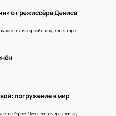
Вия» от режиссёра Дениса
зывает это историей прежде всего про
енён
вой: погружение в мир
честве Корнея Чуковского через призму