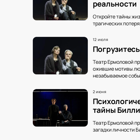
реальности
Откройте тайны жиз
трагических потеря
12 июля
Погрузитесь
Театр Ермоловой пр
ожившие мотивы люб
незабываемое собы
2 июня
Психологиче
тайны Билл
Театр Ермоловой пр
загадки личности Б