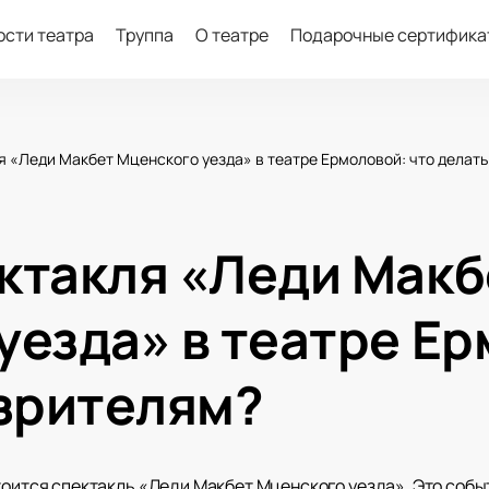
ости театра
Труппа
О театре
Подарочные сертифика
я «Леди Макбет Мценского уезда» в театре Ермоловой: что делать
ктакля «Леди Макб
уезда» в театре Ер
 зрителям?
стоится спектакль «Леди Макбет Мценского уезда». Это соб