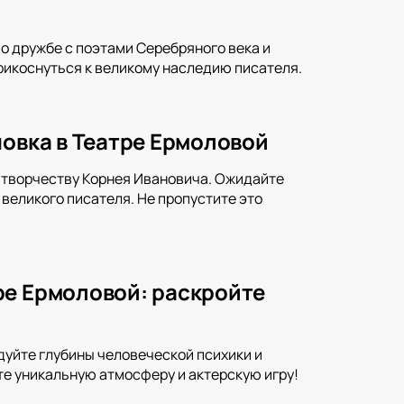
о дружбе с поэтами Серебряного века и
прикоснуться к великому наследию писателя.
новка в Театре Ермоловой
 творчеству Корнея Ивановича. Ожидайте
еликого писателя. Не пропустите это
ре Ермоловой: раскройте
дуйте глубины человеческой психики и
те уникальную атмосферу и актерскую игру!