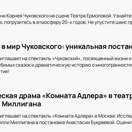
ни Корнея Чуковского на сцене Театра Ермоловой. Узнайте 
х, погрузитесь в атмосферу 20-х годов. Не упустите шанс 
 в мир Чуковского: уникальная поста
иглашает на спектакль «Чуковский», посвященный жизни и
имых сказок и драматическую историю о многогранности в
тие!
ская драма «Комната Адлера» в теат
и Миллигана
иглашает на спектакль «Комната Адлера» в Москве. Иссле
илли Миллигана в постановке Анастасии Букреевой. Оцени