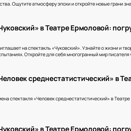
ства. Ощутите атмосферу эпохи и откройте новые грани зн
Чуковский» в Театре Ермоловой: погр
иглашает на спектакль «Чуковский». Узнайте о жизни и тво
спытаниях. Откройте для себя многогранный мир писателя
Человек среднестатистический» в Те
мена спектакля «Человек среднестатистический» в Театр
Чуковский» в Театре Ермоловой: погр