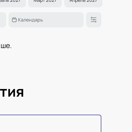
ише.
тия