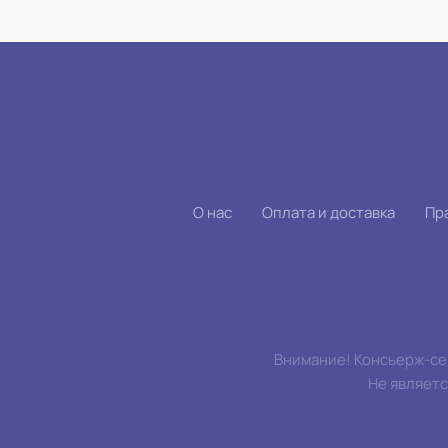
О нас
Оплата и доставка
Пр
Внимание! Консьерж-сер
Не являет