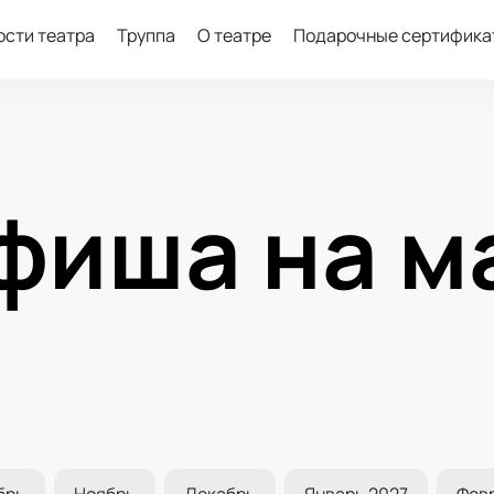
ости театра
Труппа
О театре
Подарочные сертифика
фиша на м
брь
Ноябрь
Декабрь
Январь 2027
Фев