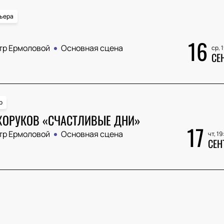
ьера
16
тр Ермоловой
Основная сцена
ср, 
СЕ
р
ХОРУКОВ «СЧАСТЛИВЫЕ ДНИ»
17
тр Ермоловой
Основная сцена
чт, 19
СЕН