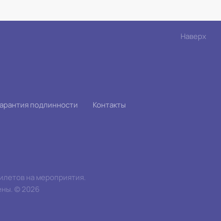
Наверх
Гарантия подлинности
Контакты
билетов на мероприятия.
ены.
©
2026