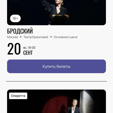
16+
БРОДСКИЙ
Москва
Театр Ермоловой
Основная сцена
20
вс, 19:00
СЕНТ
Купить билеты
Оперетта