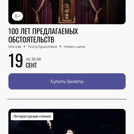
6+
100 ЛЕТ ПРЕДЛАГАЕМЫХ
ОБСТОЯТЕЛЬСТВ
Москва
Театр Ермоловой
Новая сцена
19
сб, 20:00
СЕНТ
Купить билеты
Литературные чтения