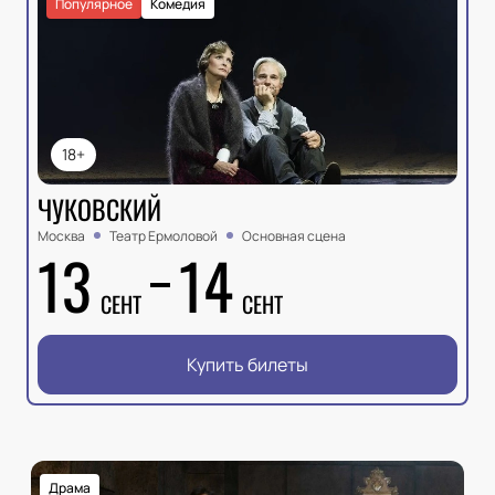
Популярное
Комедия
18+
ЧУКОВСКИЙ
Москва
Театр Ермоловой
Основная сцена
13
14
СЕНТ
СЕНТ
Купить билеты
Драма