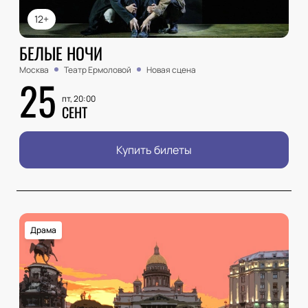
12+
БЕЛЫЕ НОЧИ
Москва
Театр Ермоловой
Новая сцена
25
пт, 20:00
СЕНТ
Купить билеты
Драма