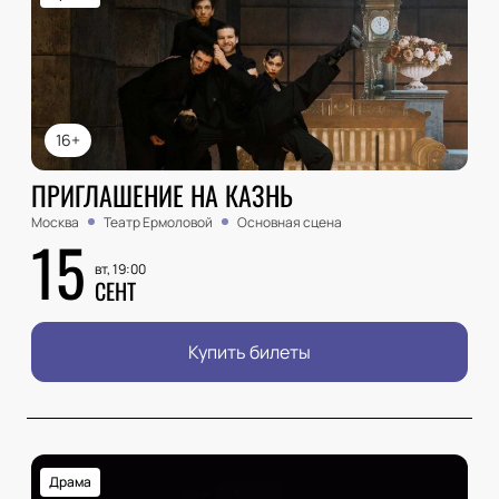
16+
ПРИГЛАШЕНИЕ НА КАЗНЬ
Москва
Театр Ермоловой
Основная сцена
15
вт, 19:00
СЕНТ
Купить билеты
Драма