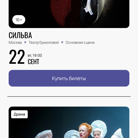
16+
СИЛЬВА
Москва
Театр Ермоловой
Основная сцена
22
вт, 19:00
СЕНТ
Купить билеты
Драма