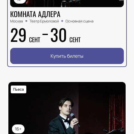
КОМНАТА АДЛЕРА
Москва
Театр Ермоловой
Основная сцена
29
30
СЕНТ
СЕНТ
Купить билеты
Пьеса
16+