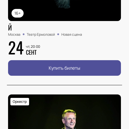
16+
Й
Москва
Театр Ермоловой
Новая сцена
24
чт, 20:00
СЕНТ
Купить билеты
Оркестр