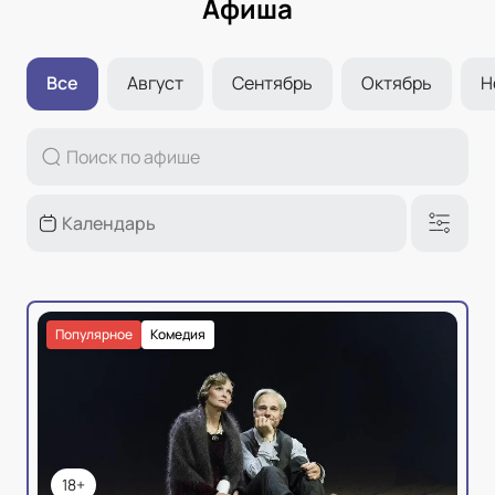
Афиша
Все
Август
Сентябрь
Октябрь
Н
Популярное
Комедия
18+