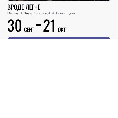
ВРОДЕ ЛЕГЧЕ
Москва
Театр Ермоловой
Новая сцена
30
21
СЕНТ
ОКТ
Купить билеты
Описание
Деятельность
:
артист
Елена Пурис — талантливая актриса, чья карьера
началась в Москве, где она родилась 30 ноября 1978